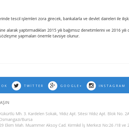
tescil işlemleri zora girecek, bankalarla ve devlet daireleri ile ilişkile
e alarak yaptırmadıkları 2015 yılı bağımsız denetimlerini ve 2016 yıl
e sözleşme yapmaları önemle tavsiye olunur.
OOK
TWITTER
GOOGLE+
INSTAGRAM
LAŞIN
Kükürtlü Mh. 3. Kardelen Sokak, Yıldız Apt. Sitesi Yıldız Apt. Blok No. 2
Osmangazi/Bursa
29 Ekim Mah. Muammer Aksoy Cad. Kirmikil İş Merkezi No:26 /18 ve 