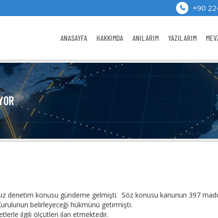
+90 22
ANASAYFA
HAKKIMDA
ANILARIM
YAZILARIM
MEV
İYOR
ağımsız denetim konusu gündeme gelmişti. Söz konusu kanunun 397 mad
Kurulunun belirleyeceği hükmünü getirmişti.
erle ilgili ölçütleri ilan etmektedir.