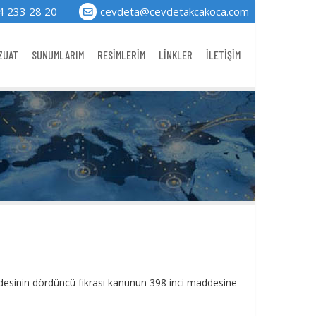
4 233 28 20
cevdeta@cevdetakcakoca.com
ZUAT
SUNUMLARIM
RESİMLERİM
LİNKLER
İLETİŞİM
desinin dördüncü fıkrası kanunun 398 inci maddesine