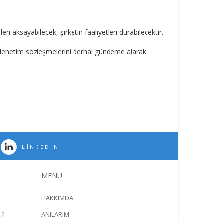
ri aksayabilecek, şirketin faaliyetleri durabilecektir.
ı denetim sözleşmelerini derhal gündeme alarak
LINKEDIN
MENU
A
HAKKIMDA
22
ANILARIM