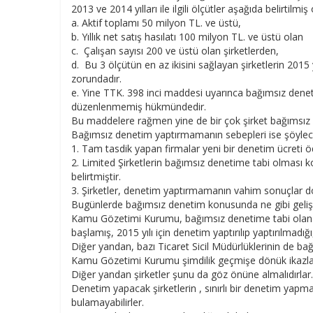
2013 ve 2014 yılları ile ilgili ölçütler aşağıda belirtilmiş 
a. Aktif toplamı 50 milyon TL. ve üstü,
b. Yıllık net satış hasılatı 100 milyon TL. ve üstü olan
c. Çalışan sayısı 200 ve üstü olan şirketlerden,
d. Bu 3 ölçütün en az ikisini sağlayan şirketlerin 201
zorundadır.
e. Yine TTK. 398 inci maddesi uyarınca bağımsız deneti
düzenlenmemiş hükmündedir.
Bu maddelere rağmen yine de bir çok şirket bağımsız
Bağımsız denetim yaptırmamanın sebepleri ise şöylece 
1. Tam tasdik yapan firmalar yeni bir denetim ücreti 
2. Limited Şirketlerin bağımsız denetime tabi olması
belirtmiştir.
3. Şirketler, denetim yaptırmamanın vahim sonuçlar d
Bugünlerde bağımsız denetim konusunda ne gibi geliş
Kamu Gözetimi Kurumu, bağımsız denetime tabi olan ş
başlamış, 2015 yılı için denetim yaptırılıp yaptırılmadı
Diğer yandan, bazı Ticaret Sicil Müdürlüklerinin de bağ
Kamu Gözetimi Kurumu şimdilik geçmişe dönük ikazlarda
Diğer yandan şirketler şunu da göz önüne almalıdırlar.
Denetim yapacak şirketlerin , sınırlı bir denetim yapm
bulamayabilirler.