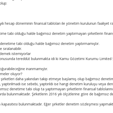
olup:
5 yılı hesap döneminin finansal tabloları ile yönetim kurulunun faaliye
me tabi olduğu halde bağımsız denetim yaptırmayan şirketlerin finansal 
 denetime tabi olduğu halde bağımsız denetim yaptırmamıştır.
sıralanabilir.
ödemek istemiyorlar
 konusunda tereddüt bulunmakta idi ki Kamu Gözetimi Kurumu Limited Ş
oğurabileceğine inanmamıştır.
meler oluyor?
irketleri daha yakından takip etmeye başlamış olup bağımsız deneti
ğı, yaptırılmadı ise sebebi, yaptırıldı ise hangi denetim kuruluşu veya de
ımsız denetime tabi olup ta yaptırmayan şirketlerin finansal tablolarını 
 bulunmaktadır. Şirketlerin 2016 yılı ölçütlerine göre de bağımsız den
a kapasitesi bulunmaktadır. Eğer şirketler denetim sözleşmesi yapmakta