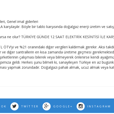
i, Genel imal giderleri
karşılaşılır. Böyle bir tablo karşısında doğalgaz enerji üretim ve satı
urdurursa ne olur? TÜRKİYE GÜNDE 12 SAAT ELEKTRİK KESİNTİSİ İLE KA
TL ÖTV’yi ve %21 oranındaki diğer vergileri kaldırmak gerekir. Aksi takdi
r ve diğer santrallerin en kısa zamanda üretime geçmesi gerekmektedi
şirketlerinin çalışması bilerek veya bilmeyerek önlenirse kendi ayağımı
kapımıza geldi. Herkes şunu bilmeli ki, sanayileşen Türkiye en az bugün
ası yapmak zorundadır. Doğalgazı pahalı almak, ucuz almak veya kafa 
OOK
TWITTER
GOOGLE+
INSTAGRAM