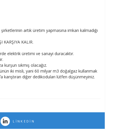
ş şirketlerinin artık üretim yapmasına imkan kalmadığı
RŞI KARŞIYA KALIR.
rde elektrik üretimi ve sanayi duracaktır.
r.
za kurşun sıkmış olacağız.
künün iki misli, yani 60 milyar m3 doğalgaz kullanmak
karıştıran diğer dedikoduları lütfen düşünmeyiniz.
LINKEDIN