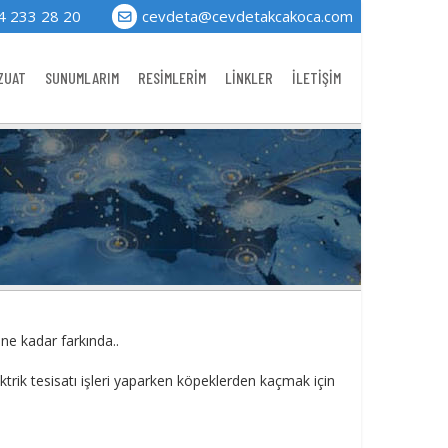
4 233 28 20
cevdeta@cevdetakcakoca.com
ZUAT
SUNUMLARIM
RESİMLERİM
LİNKLER
İLETİŞİM
er ne kadar farkında..
ektrik tesisatı işleri yaparken köpeklerden kaçmak için