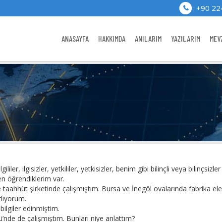
+90 22
ANASAYFA
HAKKIMDA
ANILARIM
YAZILARIM
MEV
liler, ilgisizler, yetkililer, yetkisizler, benim gibi bilinçli veya bilinçsizl
en öğrendiklerim var.
ve taahhüt şirketinde çalışmıştım. Bursa ve İnegöl ovalarında fabrika el
rlıyorum.
bilgiler edinmiştim.
’nde de çalışmıştım. Bunları niye anlattım?