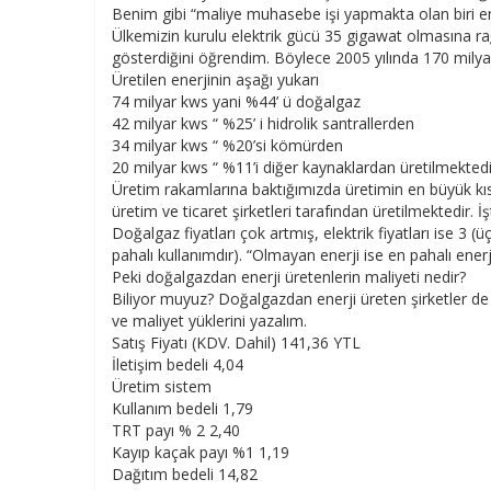
Benim gibi “maliye muhasebe işi yapmakta olan biri en
Ülkemizin kurulu elektrik gücü 35 gigawat olmasına rağ
gösterdiğini öğrendim. Böylece 2005 yılında 170 milyar 
Üretilen enerjinin aşağı yukarı
74 milyar kws yani %44’ ü doğalgaz
42 milyar kws “ %25’ i hidrolik santrallerden
34 milyar kws “ %20’si kömürden
20 milyar kws “ %11’i diğer kaynaklardan üretilmektedi
Üretim rakamlarına baktığımızda üretimin en büyük kıs
üretim ve ticaret şirketleri tarafından üretilmektedir
Doğalgaz fiyatları çok artmış, elektrik fiyatları ise 3 
pahalı kullanımdır). “Olmayan enerji ise en pahalı ene
Peki doğalgazdan enerji üretenlerin maliyeti nedir?
Biliyor muyuz? Doğalgazdan enerji üreten şirketler de 
ve maliyet yüklerini yazalım.
Satış Fiyatı (KDV. Dahil) 141,36 YTL
İletişim bedeli 4,04
Üretim sistem
Kullanım bedeli 1,79
TRT payı % 2 2,40
Kayıp kaçak payı %1 1,19
Dağıtım bedeli 14,82