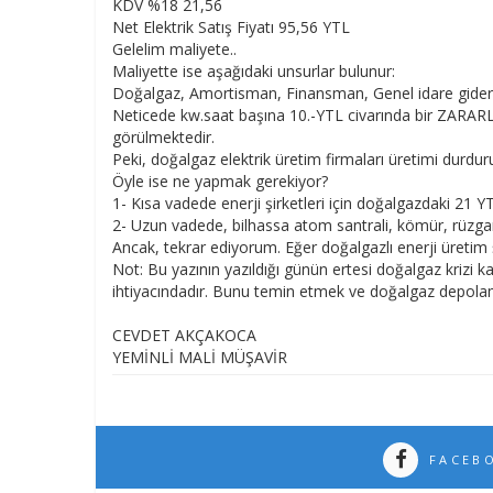
KDV %18 21,56
Net Elektrik Satış Fiyatı 95,56 YTL
Gelelim maliyete..
Maliyette ise aşağıdaki unsurlar bulunur:
Doğalgaz, Amortisman, Finansman, Genel idare giderler
Neticede kw.saat başına 10.-YTL civarında bir ZARARLA 
görülmektedir.
Peki, doğalgaz elektrik üretim firmaları üretimi d
Öyle ise ne yapmak gerekiyor?
1- Kısa vadede enerji şirketleri için doğalgazdaki 21 Y
2- Uzun vadede, bilhassa atom santrali, kömür, rüzga
Ancak, tekrar ediyorum. Eğer doğalgazlı enerji üretim 
Not: Bu yazının yazıldığı günün ertesi doğalgaz krizi 
ihtiyacındadır. Bunu temin etmek ve doğalgaz depolam
CEVDET AKÇAKOCA
YEMİNLİ MALİ MÜŞAVİR
FACEB