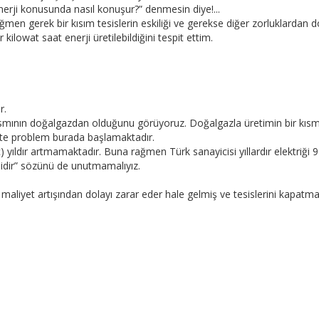
erji konusunda nasıl konuşur?” denmesin diye!...
men gerek bir kısım tesislerin eskiliği ve gerekse diğer zorluklardan 
kilowat saat enerji üretilebildiğini tespit ettim.
r.
mının doğalgazdan olduğunu görüyoruz. Doğalgazla üretimin bir kısmı y
. İşte problem burada başlamaktadır.
(üç) yıldır artmamaktadır. Buna rağmen Türk sanayicisi yıllardır elektriğ
rjidir” sözünü de unutmamalıyız.
maliyet artışından dolayı zarar eder hale gelmiş ve tesislerini kapatma