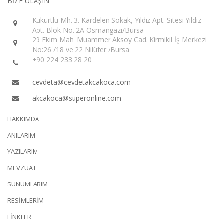
BİZE ULAŞIN
Kükürtlü Mh. 3. Kardelen Sokak, Yıldız Apt. Sitesi Yıldız
Apt. Blok No. 2A Osmangazi/Bursa
29 Ekim Mah. Muammer Aksoy Cad. Kirmikil İş Merkezi
No:26 /18 ve 22 Nilüfer /Bursa
+90 224 233 28 20
cevdeta@cevdetakcakoca.com
akcakoca@superonline.com
HAKKIMDA
ANILARIM
YAZILARIM
MEVZUAT
SUNUMLARIM
RESİMLERİM
LİNKLER