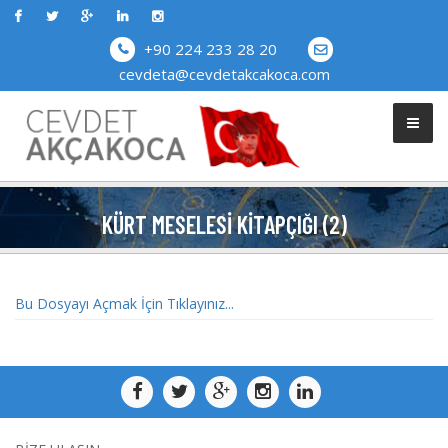
+90 224 233 28 20
cevdeta@cevdetakcakoca.com
KÜRT MESELESİ KİTAPÇIĞI (2)
Bu Dosyayı Açmak İçin Tıklayınız...