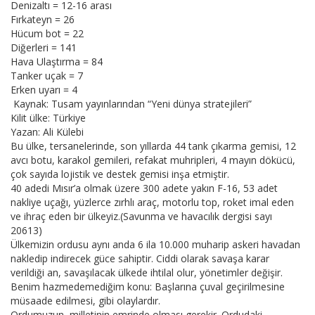
Denizaltı = 12-16 arası
Fırkateyn = 26
Hücum bot = 22
Diğerleri = 141
Hava Ulaştırma = 84
Tanker uçak = 7
Erken uyarı = 4
Kaynak: Tusam yayınlarından “Yeni dünya stratejileri”
Kilit ülke: Türkiye
Yazan: Ali Külebi
Bu ülke, tersanelerinde, son yıllarda 44 tank çıkarma gemisi, 12
avcı botu, karakol gemileri, refakat muhripleri, 4 mayın dökücü,
çok sayıda lojistik ve destek gemisi inşa etmiştir.
40 adedi Mısır’a olmak üzere 300 adete yakın F-16, 53 adet
nakliye uçağı, yüzlerce zırhlı araç, motorlu top, roket imal eden
ve ihraç eden bir ülkeyiz.(Savunma ve havacılık dergisi sayı
20613)
Ülkemizin ordusu aynı anda 6 ila 10.000 muharip askeri havadan
nakledip indirecek güce sahiptir. Ciddi olarak savaşa karar
verildiği an, savaşılacak ülkede ihtilal olur, yönetimler değişir.
Benim hazmedemediğim konu: Başlarına çuval geçirilmesine
müsaade edilmesi, gibi olaylardır.
Ordumuzun, milletinin emrinde olması gerekir. Ordudaki