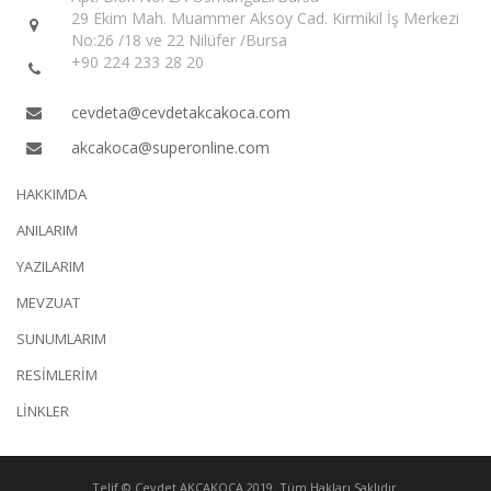
29 Ekim Mah. Muammer Aksoy Cad. Kirmikil İş Merkezi
No:26 /18 ve 22 Nilüfer /Bursa
+90 224 233 28 20
cevdeta@cevdetakcakoca.com
akcakoca@superonline.com
HAKKIMDA
ANILARIM
YAZILARIM
MEVZUAT
SUNUMLARIM
RESİMLERİM
LİNKLER
Telif © Cevdet AKÇAKOCA 2019. Tüm Hakları Saklıdır.