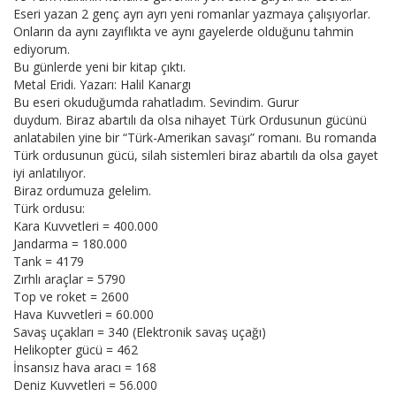
Eseri yazan 2 genç ayrı ayrı yeni romanlar yazmaya çalışıyorlar.
Onların da aynı zayıflıkta ve aynı gayelerde olduğunu tahmin
ediyorum.
Bu günlerde yeni bir kitap çıktı.
Metal Eridi. Yazarı: Halil Kanargı
Bu eseri okuduğumda rahatladım. Sevindim. Gurur
duydum. Biraz abartılı da olsa nihayet Türk Ordusunun gücünü
anlatabilen yine bir “Türk-Amerikan savaşı” romanı. Bu romanda
Türk ordusunun gücü, silah sistemleri biraz abartılı da olsa gayet
iyi anlatılıyor.
Biraz ordumuza gelelim.
Türk ordusu:
Kara Kuvvetleri = 400.000
Jandarma = 180.000
Tank = 4179
Zırhlı araçlar = 5790
Top ve roket = 2600
Hava Kuvvetleri = 60.000
Savaş uçakları = 340 (Elektronik savaş uçağı)
Helikopter gücü = 462
İnsansız hava aracı = 168
Deniz Kuvvetleri = 56.000