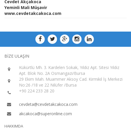
Cevdet Akçakoca
Yeminli Mali Müşavir
www.cevdetakcakoca.com
BİZE ULAŞIN
Kükürtlü Mh. 3. Kardelen Sokak, Yıldız Apt. Sitesi Yıldız
Apt. Blok No. 2A Osmangazi/Bursa
29 Ekim Mah. Muammer Aksoy Cad. Kirmikil İş Merkezi
No:26 /18 ve 22 Nilüfer /Bursa
+90 224 233 28 20
cevdeta@cevdetakcakoca.com
akcakoca@superonline.com
HAKKIMDA