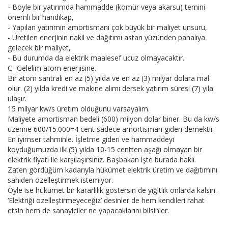
- Böyle bir yatırımda hammadde (kömür veya akarsu) temini
önemli bir handikap,
- Yapılan yatırımın amortismanı çok büyük bir maliyet unsuru,
- Üretilen enerjinin nakil ve dağıtımı astarı yüzünden pahalıya
gelecek bir maliyet,
- Bu durumda da elektrik maalesef ucuz olmayacaktır.
C- Gelelim atom enerjisine.
Bir atom santralı en az (5) yılda ve en az (3) milyar dolara mal
olur. (2) yılda kredi ve makine alımı dersek yatırım süresi (7) yıla
ulaşır.
15 milyar kw/s üretim olduğunu varsayalım.
Maliyete amortisman bedeli (600) milyon dolar biner. Bu da kw/s
üzerine 600/15.000=4 cent sadece amortisman gideri demektir.
En iyimser tahminle. İşletme gideri ve hammaddeyi
koyduğumuzda ilk (5) yılda 10-15 centten aşağı olmayan bir
elektrik fiyatı ile karşılaşırsınız. Başbakan işte burada haklı.
Zaten gördüğüm kadarıyla hükümet elektrik üretim ve dağıtımını
sahiden özelleştirmek istemiyor.
Öyle ise hükümet bir kararlılık göstersin de yiğitlik onlarda kalsın.
‘Elektriği özelleştirmeyeceğiz’ desinler de hem kendileri rahat
etsin hem de sanayiciler ne yapacaklarını bilsinler.