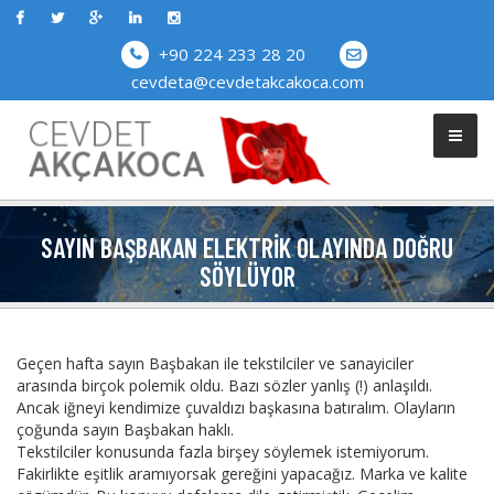
+90 224 233 28 20
cevdeta@cevdetakcakoca.com
SAYIN BAŞBAKAN ELEKTRIK OLAYINDA DOĞRU
SÖYLÜYOR
Geçen hafta sayın Başbakan ile tekstilciler ve sanayiciler
arasında birçok polemik oldu. Bazı sözler yanlış (!) anlaşıldı.
Ancak iğneyi kendimize çuvaldızı başkasına batıralım. Olayların
çoğunda sayın Başbakan haklı.
Tekstilciler konusunda fazla birşey söylemek istemiyorum.
Fakirlikte eşitlik aramıyorsak gereğini yapacağız. Marka ve kalite