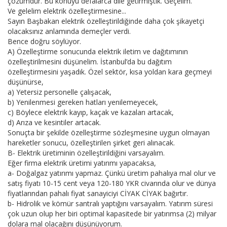
çözümdür. Bu konuyu defalarca dile getirmiştik. Geçelim.
Ve gelelim elektrik özelleştirmesine...
Sayın Başbakan elektrik özelleştirildiğinde daha çok şikayetçi
olacaksınız anlamında demeçler verdi.
Bence doğru söylüyor.
A) Özelleştirme sonucunda elektrik iletim ve dağıtımının
özelleştirilmesini düşünelim. İstanbul’da bu dağıtım
özelleştirmesini yaşadık. Özel sektör, kısa yoldan kara geçmeyi
düşünürse,
a) Yetersiz personelle çalışacak,
b) Yenilenmesi gereken hatları yenilemeyecek,
c) Böylece elektrik kayıp, kaçak ve kazaları artacak,
d) Arıza ve kesintiler artacak.
Sonuçta bir şekilde özelleştirme sözleşmesine uygun olmayan
hareketler sonucu, özelleştirilen şirket geri alınacak.
B- Elektrik üretiminin özelleştirildiğini varsayalım.
Eğer firma elektrik üretimi yatırımı yapacaksa,
a- Doğalgaz yatırımı yapmaz. Çünkü üretim pahalıya mal olur ve
satış fiyatı 10-15 cent veya 120-180 YKR civarında olur ve dünya
fiyatlarından pahalı fiyat sanayiciyi CİYAK CİYAK bağırtır.
b- Hidrolik ve kömür santralı yaptığını varsayalım. Yatırım süresi
çok uzun olup her biri optimal kapasitede bir yatırımsa (2) milyar
dolara mal olacağını düşünüyorum.