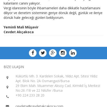
kalanların canını yakıyor.
Vergi idaresinin böyle ihbarnameleri daha dikkatle hazırlamasını
diliyor ve denetim sisteminin geriye dönük değil, günlük ve ileriye
dönük hale geleceği günleri bekliyorum.
Yeminli Mali Müşavir
Cevdet Akçakoca
BİZE ULAŞIN
Kükürtlü Mh. 3. Kardelen Sokak, Yıldız Apt. Sitesi Yıldız
Apt. Blok No. 2A Osmangazi/Bursa
29 Ekim Mah. Muammer Aksoy Cad. Kirmikil İş Merkezi
No:26 /18 ve 22 Nilüfer /Bursa
+90 224 233 28 20
cevdeta@cevdetakcakoca.com