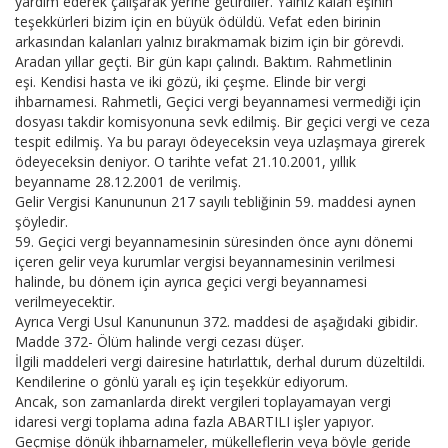
yardım ederek çalışarak yerine getirdiler. Yalnız kalan eşinin
teşekkürleri bizim için en büyük ödüldü. Vefat eden birinin
arkasından kalanları yalnız bırakmamak bizim için bir görevdi.
Aradan yıllar geçti. Bir gün kapı çalındı. Baktım. Rahmetlinin
eşi. Kendisi hasta ve iki gözü, iki çeşme. Elinde bir vergi
ihbarnamesi. Rahmetli, Geçici vergi beyannamesi vermediği için
dosyası takdir komisyonuna sevk edilmiş. Bir geçici vergi ve ceza
tespit edilmiş. Ya bu parayı ödeyeceksin veya uzlaşmaya girerek
ödeyeceksin deniyor. O tarihte vefat 21.10.2001, yıllık
beyanname 28.12.2001 de verilmiş.
Gelir Vergisi Kanununun 217 sayılı tebliğinin 59. maddesi aynen
şöyledir.
59. Geçici vergi beyannamesinin süresinden önce aynı dönemi
içeren gelir veya kurumlar vergisi beyannamesinin verilmesi
halinde, bu dönem için ayrıca geçici vergi beyannamesi
verilmeyecektir.
Ayrıca Vergi Usul Kanununun 372. maddesi de aşağıdaki gibidir.
Madde 372- Ölüm halinde vergi cezası düşer.
İlgili maddeleri vergi dairesine hatırlattık, derhal durum düzeltildi.
Kendilerine o gönlü yaralı eş için teşekkür ediyorum.
Ancak, son zamanlarda direkt vergileri toplayamayan vergi
idaresi vergi toplama adına fazla ABARTILI işler yapıyor.
Geçmişe dönük ihbarnameler, mükelleflerin veya böyle geride